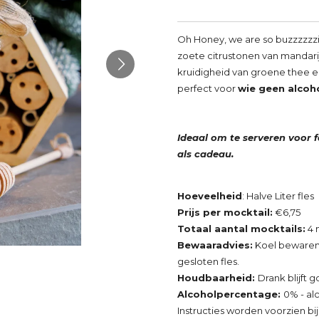
Oh Honey, we are so buzzzzzzi
zoete citrustonen van mandari
kruidigheid van groene thee en
perfect voor
wie geen alcoho
Ideaal om te serveren voor f
als cadeau.
Hoeveelheid
: Halve Liter fles
Prijs per mocktail:
€6,75
Totaal aantal mocktails:
4 
Bewaaradvies:
Koel bewaren 
gesloten fles.
Houdbaarheid:
Drank blijft 
Alcoholpercentage:
0% - alc
Instructies worden voorzien bij