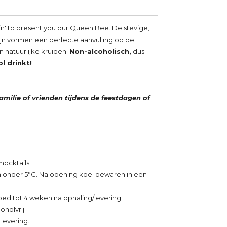
n' to present you our Queen Bee. De stevige,
jn vormen een perfecte aanvulling op de
 natuurlijke kruiden.
Non-alcoholisch,
dus
l drinkt!
amilie of vrienden tijdens de feestdagen of
mocktails
onder 5°C. Na opening koel bewaren in een
goed tot 4 weken na ophaling/levering
oholvrij
 levering.