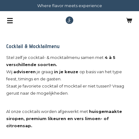
Where flavor meets experience
Ga
direct
naar
de
hoofdinhoud
Cocktail & Mocktailmenu
Stel zelf je cocktail- & mocktailmenu samen met
4 à 5
verschillende soorten.
Wij
adviseren
je graag
in je keuze
op basis van het type
feest, timings en de gasten.
Staat je favoriete cocktail of mocktail er niet tussen? Vraag
gerust naar de mogelijkheden.
Al onze cocktails worden afgewerkt met
huisgemaakte
siropen, premium likeuren en vers limoen- of
citroensap.