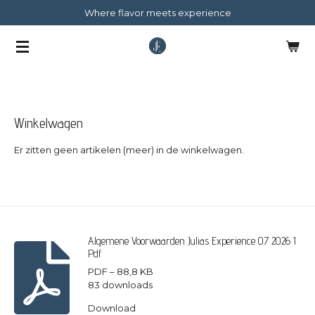
Where flavor meets experience
Ga
direct
naar
de
hoofdinhoud
Winkelwagen
Er zitten geen artikelen (meer) in de winkelwagen.
Algemene Voorwaarden Julias Experience 07 2026 1
Pdf
PDF – 88,8 KB
83 downloads
Download