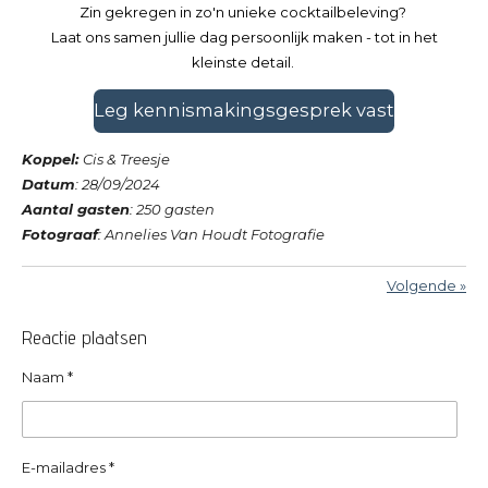
Zin gekregen in zo'n unieke cocktailbeleving?
Laat ons samen jullie dag persoonlijk maken - tot in het
kleinste detail.
Leg kennismakingsgesprek vast
Koppel:
Cis & Treesje
Datum
: 28/09/2024
Aantal gasten
: 250 gasten
Fotograaf
: Annelies Van Houdt Fotografie
Volgende
»
Reactie plaatsen
Naam *
E-mailadres *