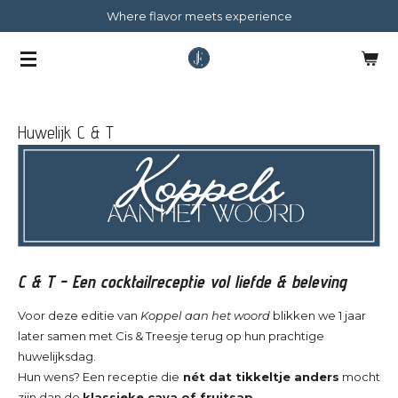
Where flavor meets experience
Ga
direct
naar
de
hoofdinhoud
Huwelijk C & T
C & T - Een cocktailreceptie vol liefde & beleving
Voor deze editie van
Koppel aan het woord
blikken we 1 jaar
later samen met Cis & Treesje terug op hun prachtige
huwelijksdag.
Hun wens? Een receptie die
nét dat tikkeltje anders
mocht
zijn dan de
klassieke cava of fruitsap.